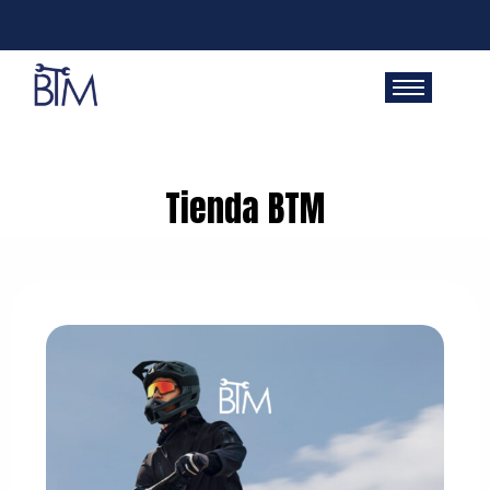
Tienda BTM