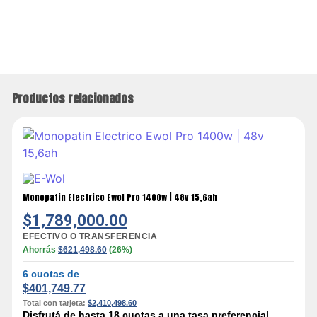
Productos relacionados
Monopatin Electrico Ewol Pro 1400w | 48v 15,6ah
$
1,789,000.00
EFECTIVO O TRANSFERENCIA
Ahorrás
$
621,498.60
(26%)
6 cuotas de
$
401,749.77
Total con tarjeta:
$
2,410,498.60
Disfrutá de hasta 18 cuotas a una tasa preferencial,