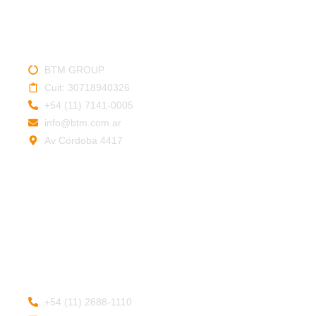
SERVICIO TÉCNICO
BTM GROUP
Cuit: 30718940326
+54 (11) 7141-0005
info@btm.com.ar
Av Córdoba 4417
Legales:
Política de privacidad
Política de devoluciones
Términos y Condiciones
VENTA
+54 (11) 2688-1110