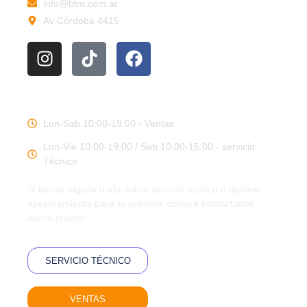
info@btm.com.ar
Av Córdoba 4415
HORARIOS DE TRABAJO
Lun-Sab 10:00-19:00 - Ventas
Lun-Vie 10:00-19:00 / Sab 10:00-15:00 - servicio
Técnico
Si tienes alguna duda sobre servicio técnico o quieres
asesoramiento para tu próxima compra contactanos
ahora mismo.
SERVICIO TÉCNICO
VENTAS