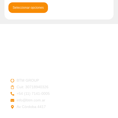
Seleccionar opciones
SERVICIO TÉCNICO
BTM GROUP
Cuit: 30718940326
+54 (11) 7141-0005
info@btm.com.ar
Av Córdoba 4417
Legales: