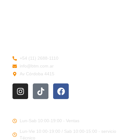
Política de privacidad
Política de devoluciones
Términos y Condiciones
VENTA
+54 (11) 2688-1110
info@btm.com.ar
Av Córdoba 4415
HORARIOS DE TRABAJO
Lun-Sab 10:00-19:00 - Ventas
Lun-Vie 10:00-19:00 / Sab 10:00-15:00 - servicio
Técnico