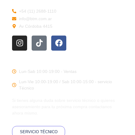
+54 (11) 2688-1110
info@btm.com.ar
Av Córdoba 4415
HORARIOS DE TRABAJO
Lun-Sab 10:00-19:00 - Ventas
Lun-Vie 10:00-19:00 / Sab 10:00-15:00 - servicio
Técnico
Si tienes alguna duda sobre servicio técnico o quieres
asesoramiento para tu próxima compra contactanos
ahora mismo.
SERVICIO TÉCNICO