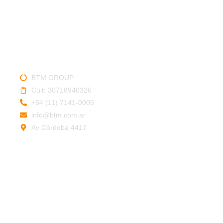
SERVICIO TÉCNICO
BTM GROUP
Cuit: 30718940326
+54 (11) 7141-0005
info@btm.com.ar
Av Córdoba 4417
Legales:
Política de privacidad
Política de devoluciones
Términos y Condiciones
VENTA